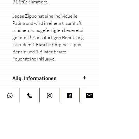
91 Stück limitiert.
Jedes Zippo hat eine individuelle
Patina und wird in einem traumhaft
schönen, handgefertigten Lederetui
geliefert! Zur sofortigen Benutzung
ist zudem 1 Flasche Original Zippo
Benzin und 1 Blister Ersatz-
Feuersteine inklusive.
Allg. Informationen
Jedes hart auf hart Zippo-
Produktfotos
Design (außer Kollektion
"Collab/Brands") ist limitiert auf
Alle Produktfotos dieses Zippo sind
nur 91 Stück!
Originalbilder und zeigen genau das
Zu Deinem Zippo erhälst Du ein
Feuerzeug welches Du erhälst. Dies
kleines Zertifikat mit der
Ähnliche
sind keine Beispielfotos!
handschriftlich