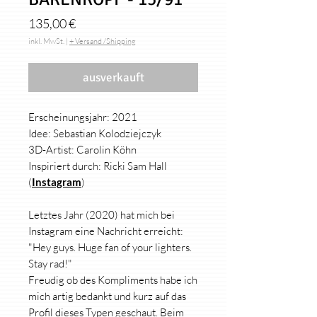
Preis
135,00 €
inkl. MwSt.
|
+ Versand /Shipping
ausverkauft
Erscheinungsjahr: 2021
Idee: Sebastian Kolodziejczyk
3D-Artist: Carolin Köhn
Inspiriert durch: Ricki Sam Hall
(
Instagram
)
Letztes Jahr (2020) hat mich bei
Instagram eine Nachricht erreicht:
"Hey guys. Huge fan of your lighters.
Stay rad!"
Freudig ob des Kompliments habe ich
mich artig bedankt und kurz auf das
Profil dieses Typen geschaut. Beim