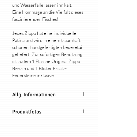
und Wasserfälle lassen ihn kalt.
Eine Hommage an die Vielfalt dieses
faszinierenden Fisches!
Jedes Zippo hat eine individuelle
Patina und wird in einem traumhaft
schönen, handgefertigten Lederetui
geliefert! Zur sofortigen Benutzung
ist zudem 1 Flasche Original Zippo
Benzin und 1 Blister Ersatz-
Feuersteine inklusive.
Allg. Informationen
Jedes hart auf hart Zippo-
Produktfotos
Design (außer Kollektion
"Collab/Brands") ist limitiert auf
Alle Produktfotos dieses Zippo sind
nur 91 Stück!
Originalbilder und zeigen genau das
Zu Deinem Zippo erhälst Du ein
Feuerzeug welches Du erhälst. Dies