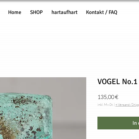
Home
SHOP
hartaufhart
Kontakt / FAQ
VOGEL No.1 
Preis
135,00 €
inkl. MwSt.
|
+ Versand /Ship
In