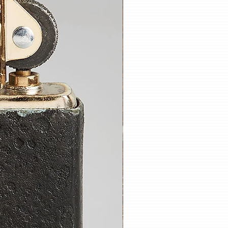
po ist ein Unikat, ein Einzelstück,
ins zu eins dem anderen gleichen
on Hand bearbeitet und individuell
Feuerzeugen mit Motiv wird eben
sing gegossen, hartverlötet und
t, je nach Look. Die Look´s der
tinierungen ähneln sich
on Motiv zu Motiv. Hierzu wende
nierungstechniken aus der
ber auch eigens ausgetüftelte
außergewöhnliche Look´s zu
leibt je nach Look original
d von mir hauchdünn verkupfert.
gefertigtes Etui aus
abil gegerbtem Leder deutscher
n perfekten Schutz für das Zippo.
rd auch das Etui durch Benutzung
immer schöner!