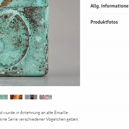
Allg. Information
Produkt: Original Zip
Produktfotos
Material: Jedes Zipp
Alle Produktfotos di
Bradford, USA) aus M
zeigen genau das Feu
Zippo-Design (außer 
sind keine Beispielfo
limitiert auf nur 91
ein kleines Zertifikat
eingetragenen Serie
Seriennummer im Bod
dem Insert, eingeschl
eingeschlagene harta
Gorilla)Zubehör: Ein
Sattlernaht) aus hoc
Rindsleder europäisc
Schutz für das Zippo.
immer gesammelt in 
nd wurde in Anlehnung an alte Emaille
sieht farblich anders
kleine Serie verschiedener Vögelchen geben.
einen Look Du erhäls