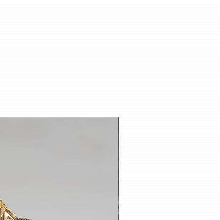
 Ersatz-Feuersteine
riginal Zippo Sturmfeuerzeug,
hartMaterial: Jedes Zippo wird ab
 Bradford, USA) aus Messing
r je nach Motiv
Jedes Zippo ist ein Unikat, ein
ird jemals eins zu eins dem
a jedes Feuerzeug von Hand
duell patiniert wird. Die Design-
 Messing gegossen, auf dem
rlötet und anschließend patiniert.
schiedlichen Patinierungen ähneln
iv, jedoch sieht kein Zippo aus wie
ende ich altbewährte
n aus der Bildhauerkunst an, aber
telte Verfahren um neue,
k´s zu schaffen. Das Insert
ngtem Stahl und bildet einen
n Kontrast zur patinierten Zippo-
ir je nach Motiv veredelt.