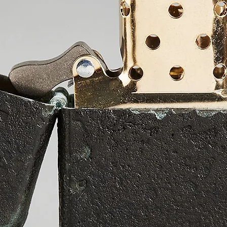
Veredelung: Jedes Zip
keines wird jemals e
da jedes Feuerzeug v
patiniert wird. Bei 
jenes aus Bronze/Mes
anschließend patinier
unterschiedlichen Pa
selbstverständlich v
ich altbewährte Pati
Bildhauerkunst an, a
Verfahren um neue, 
schaffen. Das Insert b
vermessingt oder wir
Verpackung: Ein hand
hochwertigem, veget
Produktion bietet de
Analog zum Zippo wi
im Laufe der Jahre 