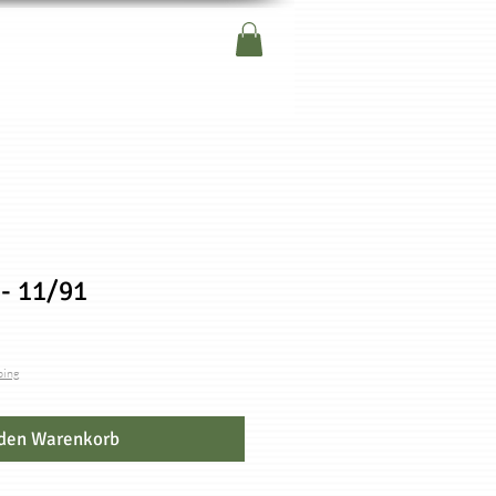
- 11/91
ping
 den Warenkorb