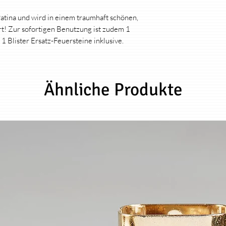
Benzin und 1 Blister
inklusive.Produkt: O
Patina und wird in einem traumhaft schönen,
veredelt von hartauf
rt! Zur sofortigen Benutzung ist zudem 1
Werk (Produktion in
1 Blister Ersatz-Feuersteine inklusive.
gefertigt und von mi
veredelt.Veredelung: 
Einzelstück, keines w
anderen gleichen, d
Ähnliche Produkte
bearbeitet und indivi
Applikation wird aus
Messing-Zippo hartve
Die Look´s der unter
sich von Motiv zu Mot
das andere. Hierzu w
Patinierungstechnike
auch eigens ausgetüf
außergewöhnliche Loo
besteht aus vermessi
hochglänzenden, edle
Hülle.rtigt und von m