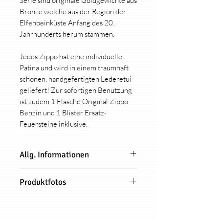
Serie sind originale Goldgewichte aus
Bronze welche aus der Region der
Elfenbeinküste Anfang des 20.
Jahrhunderts herum stammen.
Jedes Zippo hat eine individuelle
Patina und wird in einem traumhaft
schönen, handgefertigten Lederetui
geliefert! Zur sofortigen Benutzung
ist zudem 1 Flasche Original Zippo
Benzin und 1 Blister Ersatz-
Feuersteine inklusive.
Allg. Informationen
Jedes hart auf hart Zippo-
Produktfotos
Design (außer Kollektion
"Collab/Brands") ist limitiert auf
Alle Produktfotos dieses Zippo sind
nur 91 Stück!
Originalbilder und zeigen genau das
Zu Deinem Zippo erhälst Du ein