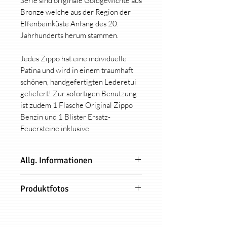
Serie sind originale Goldgewichte aus
Bronze welche aus der Region der
Elfenbeinküste Anfang des 20.
Jahrhunderts herum stammen.
Jedes Zippo hat eine individuelle
Patina und wird in einem traumhaft
schönen, handgefertigten Lederetui
geliefert! Zur sofortigen Benutzung
ist zudem 1 Flasche Original Zippo
Benzin und 1 Blister Ersatz-
Feuersteine inklusive.
Allg. Informationen
Jedes hart auf hart Zippo-
Produktfotos
Design (außer Kollektion
"Collab/Brands") ist limitiert auf
Alle Produktfotos dieses Zippo sind
nur 91 Stück!
Originalbilder und zeigen genau das
Zu Deinem Zippo erhälst Du ein