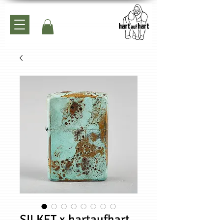
SILKET x hartaufhart